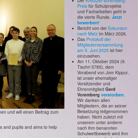
Der
Kreutzer-Voremberg-
Preis
für Schulprojekte
und Facharbeiten geht in
die vierte Runde.
Jetzt
bewerben!
Bericht von der
Exkursion
nach Metz
im März 2026.
Das
Protokoll der
Mitgliederversammlung
am 5. Juni 2025
ist hier
einzusehen.
Am 11. Oktober 2024 (9.
Tischri 5785), dem
Vorabend von Jom Kippur,
ist unser ehemaliger
Vorsitzender und
Ehrenmitglied
Gerd
Voremberg
verstorben
.
Wir danken allen
Mitgliedern, die an seiner
Beisetzung teilgenommen
nen und will einen Beitrag zum
haben. Nicht zuletzt mit
unserem unter anderm
s and pupils and aims to help
nach ihm benannten
Schulwettbewerb wird ihm