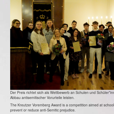
Der Preis richtet sich als Wettbewerb an Schulen und Schüler*in
Abbau antisemitischer Vorurteile leisten.
The Kreutzer Voremberg Award is a competition aimed at school
prevent or reduce anti-Semitic prejudice.