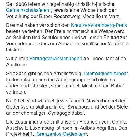
Seit 2006 feiern wir regelmäßig christlich-jüdische
Gemeinschaftsfeiern
, jeweils eine Woche nach der
Verleihung der Buber-Rosenzweig-Medaille im März.
Dreimal haben wir schon den
Kreutzer-Voremberg-Preis
bereits verliehen: Der Preis richtet sich als Wettbewerb
an Schulen und SchülerInnen und will einen Beitrag zur
Verhinderung oder zum Abbau antisemitischer Vorurteile
leisten.
Wir bieten
Vortragsveranstaltungen
an, jedes Jahr auch
Ausflüge.
Seit 2014 gibt es den Arbeitszweig „
Interreligiöse Arbeit
“.
In der entsprechenden Arbeitsgruppe sind nicht nur
Juden und Christen, sondern auch Muslime und Baha'i
vertreten.
Natürlich sind wir auch jeweils am 9. November bei der
Gedenkveranstaltung in der Synagoge und bei der Stele
an der ehemaligen Synagoge dabei.
Die Zusammenarbeit mit unseren Freunden vom Comité
Auschwitz Luxemburg ist noch im Aufbau begriffen. Das
Projekt heißt „
Grenzenlos Gedenken
“.