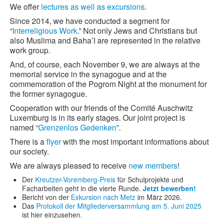
We offer
lectures as well as excursions
.
Since 2014, we have conducted a segment for
“
Interreligious Work
.” Not only Jews and Christians but
also Muslima and Baha’I are represented in the relative
work group.
And, of course, each November 9, we are always at the
memorial service in the synagogue and at the
commemoration of the Pogrom Night at the monument for
the former synagogue.
Cooperation with our friends of the Comité Auschwitz
Luxemburg is in its early stages. Our joint project is
named “
Grenzenlos Gedenken
”.
There is a
flyer
with the most important informations about
our society.
We are always pleased to receive
new members
!
Der
Kreutzer-Voremberg-Preis
für Schulprojekte und
Facharbeiten geht in die vierte Runde.
Jetzt bewerben!
Bericht von der
Exkursion nach Metz
im März 2026.
Das
Protokoll der Mitgliederversammlung am 5. Juni 2025
ist hier einzusehen.