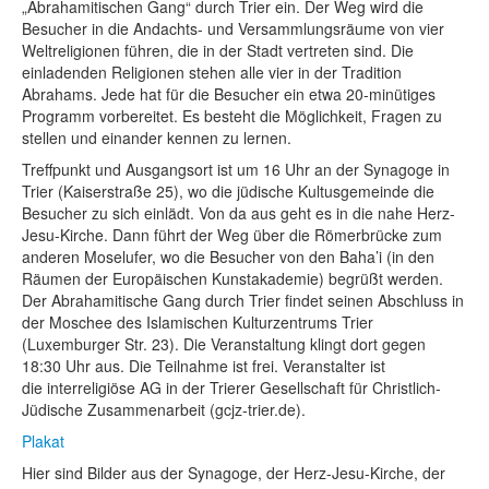
„Abrahamitischen Gang“ durch Trier ein. Der Weg wird die
Besucher in die Andachts- und Versammlungsräume von vier
Weltreligionen führen, die in der Stadt vertreten sind. Die
einladenden Religionen stehen alle vier in der Tradition
Abrahams. Jede hat für die Besucher ein etwa 20-minütiges
Programm vorbereitet. Es besteht die Möglichkeit, Fragen zu
stellen und einander kennen zu lernen.
Treffpunkt und Ausgangsort ist um 16 Uhr an der Synagoge in
Trier (Kaiserstraße 25), wo die jüdische Kultusgemeinde die
Besucher zu sich einlädt. Von da aus geht es in die nahe Herz-
Jesu-Kirche. Dann führt der Weg über die Römerbrücke zum
anderen Moselufer, wo die Besucher von den Baha’i (in den
Räumen der Europäischen Kunstakademie) begrüßt werden.
Der Abrahamitische Gang durch Trier findet seinen Abschluss in
der Moschee des Islamischen Kulturzentrums Trier
(Luxemburger Str. 23). Die Veranstaltung klingt dort gegen
18:30 Uhr aus. Die Teilnahme ist frei. Veranstalter ist
die interreligiöse AG in der Trierer Gesellschaft für Christlich-
Jüdische Zusammenarbeit (gcjz-trier.de).
Plakat
Hier sind Bilder aus der Synagoge, der Herz-Jesu-Kirche, der